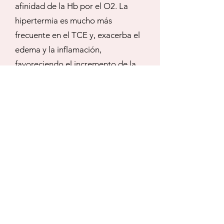
afinidad de la Hb por el O2. La
hipertermia es mucho más
frecuente en el TCE y, exacerba el
edema y la inflamación,
favoreciendo el incremento de la
presión intracraneal.
Determinaciones extremadamente
elevadas podrían incrementar el
consumo de factores, la fibrinolisis
y favorecer un estado de CID.
I
: “
I
nternational normalized ratio-
monitoring
”
. La interpretación de
las pruebas de coagulación es
fundamental. La evidencia
científica actual recomienda la
valoración de la coagulopatía del