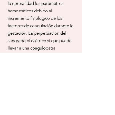
la normalidad los parámetros
hemostáticos debido al
incremento fisiológico de los
factores de coagulación durante la
gestación. La perpetuación del
sangrado obstétrico sí que puede
llevar a una coagulopatía
dilucional y la reposición de
plasma se hace necesaria en ese
caso.
Los TVE deben estar presentes
para dar seguridad a los
facultativos acerca de la situación
hemostática y los déficit a corregir.