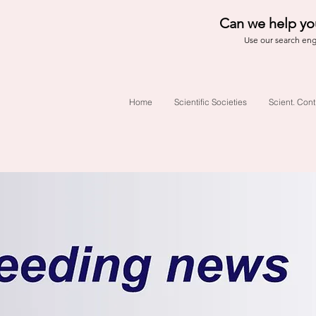
Can we help yo
Use our search en
Home
Scientific Societies
Scient. Cont