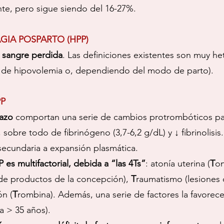
te, pero sigue siendo del 16-27%
.
GIA POSPARTO (HPP)
 sangre perdida
. Las definiciones existentes son muy h
s de hipovolemia o, dependiendo del modo de parto).
PP
razo
comportan una serie de cambios protrombóticos par
sobre todo de fibrinógeno (3,7-6,2 g/dL) y ↓ fibrinolisis. 
secundaria a expansión plasmática.
P es multifactorial, debida a “las 4Ts”
: atonía uterina (
T
on
 de productos de la concepción),
T
raumatismo (lesiones d
ón (
T
rombina). Además, una serie de factores la favorece
a > 35 años).