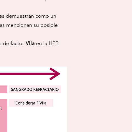
ntes demuestran como un
ías mencionan su posible
n de factor
VIIa
en la HPP.