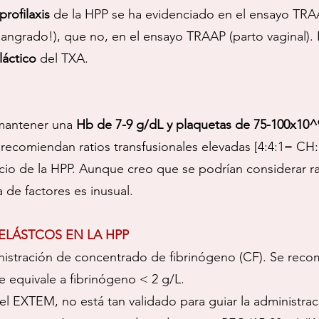
profilaxis
de la HPP se ha evidenciado en el ensayo TRAA
ngrado!), que no, en el ensayo TRAAP (parto vaginal). 
láctico
del TXA.
 mantener una
Hb de 7-9 g/dL y plaquetas de 75-100x10^
n recomiendan ratios transfusionales elevadas [4:4:1= CH
icio de la HPP. Aunque creo que se podrían considerar r
a de factores es inusual.
OELÁSTCOS EN LA HPP
inistración de concentrado de fibrinógeno (CF). Se reco
e equivale a fibrinógeno < 2 g/L.
el EXTEM, no está tan validado para guiar la administrac