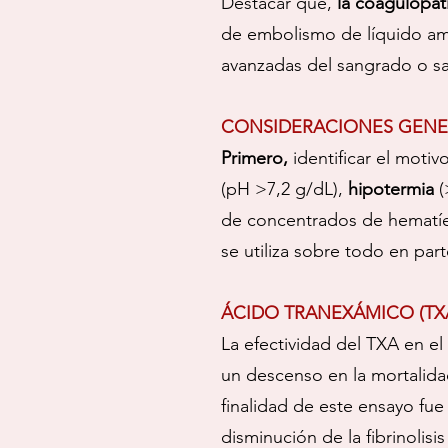
Destacar que,
la coagulopat
de embolismo de líquido amn
avanzadas del sangrado o s
CONSIDERACIONES GENER
Primero,
identificar el moti
(pH >7,2 g/dL),
hipotermia
(
de concentrados de hematíe
se utiliza sobre todo en par
ÁCIDO TRANEXÁMICO (TX
La efectividad del TXA en el
un descenso en la mortalida
finalidad de este ensayo fue
disminución de la fibrinolis