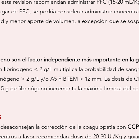
 esta revisión recomiendan administrar PFC (15-20 mL/K
lugar de PFC, se podría considerar administrar concent
ad y menor aporte de volumen, a excepción que se sosp
ógeno son el factor independiente más importante en la 
fibrinógeno < 2 g/L multiplica la probabilidad de sangra
rinógeno > 2 g/L y/o A5 FIBTEM > 12 mm. La dosis de 
 g de fibrinógeno incrementa la máxima firmeza del coá
S
n desaconsejan la corrección de la coagulopatía con
CCP
centros a favor recomiendan dosis de 20-30 UI/Kg y guiar