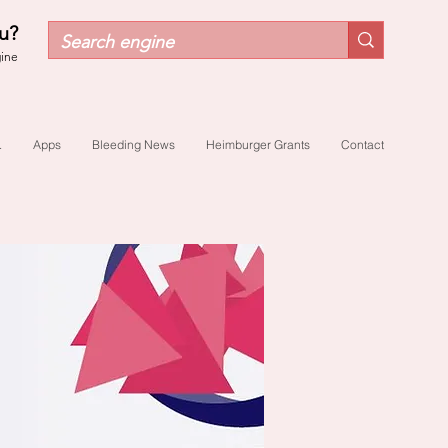
u?
gine
.
Apps
Bleeding News
Heimburger Grants
Contact