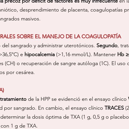
ía precoz por déficit de factores es muy infrecuente
en l
iótico, desprendimiento de placenta, coagulopatías pr
angrados masivos.
ALES SOBRE EL MANEJO DE LA COAGULOPATÍA
vo del sangrado y administrar uterotónicos.
Segundo
, tra
>36,5ºC) e
hipocalcemia
(>1,16 mmol/L). Mantener
Hb ≥
s (CH) o recuperación de sangre autóloga (1C). El uso
tos por cesárea.
A)
tratamiento
de la HPP se evidenció en el ensayo clínico
d por sangrado. En cambio, el ensayo clínico
TRACES
(2
 determinar la dosis óptima de TXA (1 g, 0,5 g o placeb
is con 1 g de TXA.