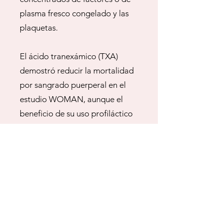
plasma fresco congelado y las
plaquetas.
El ácido tranexámico (TXA)
demostró reducir la mortalidad
por sangrado puerperal en el
estudio WOMAN, aunque el
beneficio de su uso profiláctico
durante el parto vaginal no pudo
demostrarse en el estudio TRAAP.
El estudio TRAAP2 evidenció
reducción de la hemorragia con el
uso profiláctico de oxitocina y TXA
en casos de nacimiento por
cesárea.