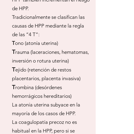
de HPP.
Tradicionalmente se clasifican las
causas de HPP mediante la regla
de las “4 T”:
T
ono (atonía uterina)
T
rauma (laceraciones, hematomas,
inversión o rotura uterina)
T
ejido (retención de restos
placentarios, placenta invasiva)
T
rombina (desórdenes
hemorrágicos hereditarios)
La atonía uterina subyace en la
mayoría de los casos de HPP.
La coagulopatía precoz no es
habitual en la HPP, pero si se