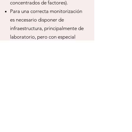
concentrados de factores).
Para una correcta monitorización
es necesario disponer de
infraestructura, principalmente de
laboratorio, pero con especial
atención a los test viscoelásticos.
Estandarización de protocolos a
nivel local y difusión, educación y
entrenamiento dirigida tanto a
todo el equipo asistencial.
En definitiva, Sibylle nos vuelve a
cautivar con la segunda edición de
la guía de sangrado perioperatorio
de la ESAIC. Prácticamente 80
páginas sin desperdicio, que bien
merecen una detenida lectura.