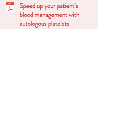
Speed up your patient’s
blood management with
autologous platelets
andhemostasis management
system
Patient Bloo
d Management (PBM): latest
guidelines.
Donat Spahn, Switzerland
Implementation of a new VET System in
cardiothoracic surgery - Experience with
the Quantra.
Pierre Tibi, USA
sameTM
by i-SEP Platelets +
Erythrocytes: the new Intra-Operative Cell
Salvage game changer.
Bertrand Rozec,
France