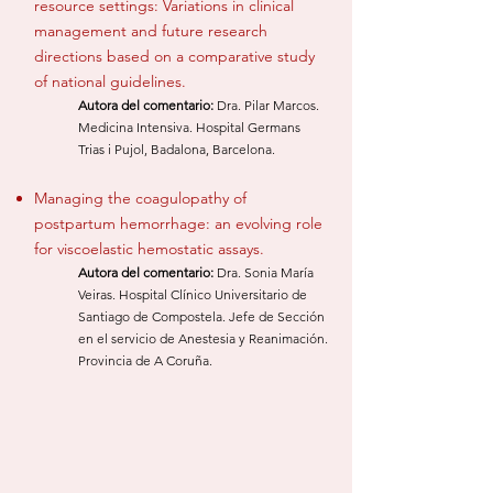
resource settings: Variations in clinical
management and future research
directions based on a comparative study
of national guidelines.
Autora del comentario:
Dra. Pilar Marcos.
Me
dicina Intensiva.
Hospital Germ
ans
Trias i Pujol, Badalona, Barcelona.
Managing the coagulopathy of
postpartum hemorrhage: an evolving role
for viscoelastic hemostatic assays.
​Autora del comentario:
Dra. Sonia María
Veiras. Ho
spital Clínico Universit
ario de
Santiago de Compostela. Jefe de Sección
en el servicio de Anestesia y Reanimación.
Pro
vincia de A Coruña.