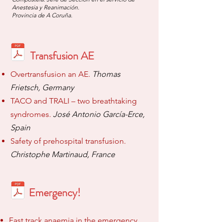
Anestesia y Reanimación.
Provinci
a de A Coruña.
Transf
u
sion AE
Over
transf
u
sion
an AE.
Thomas
Frietsch, Germany
TACO and TRALI – two breathtaking
syndromes.
José Antonio García-Erce,
Spain
Safety of pr
ehospita
l transfusion.
Christophe Martinaud, France
Emergency!
Fast track anaem
ia in the emergency