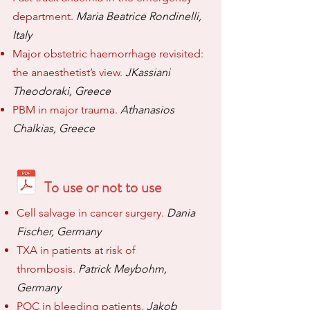
department.
Maria Beatrice Rondinelli,
Italy
Major obstetric haemorrhage revisited:
the anaesthetist’s view.
JKassiani
Theodoraki, Greece
PBM in ma
jor tr
aum
a.
Athanasios
Chalkias, Greece
To us
e or not to use
Cell salvage in cancer surgery.
Dania
Fischer, Germany
TXA in patients at risk of
thr
ombosis.
Patrick Meyboh
m,
Germany
POC in bleeding patients.
Jakob