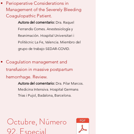
Perioperative Considerations in
Management of the Severely Bleeding
Coagulopathic Patient.
Autora del comentario
:
Dra. Raquel
Ferrandis Comes. Anestesiología y
Reanimación. Hospital Universitari i
Politècnic La Fe, Valencia. Miembro del
grupo de trabajo SEDAR-COVID.
Coagulation management and
tra
nsfusion in massive postpartum
hemorrhage. Review.
Autora del comentario:
Dra. Pilar Marcos.
Me
dicina Intensiva.
Hospital Germ
ans
Trias i Pujol, Badalona, Barcelona.
Octubre, Número
92. Especia
l