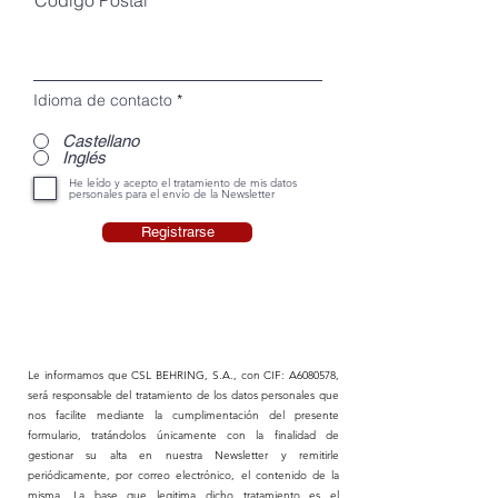
Código Postal
Idioma de contacto
*
Castellano
Inglés
He leído y acepto el tratamiento de mis datos
personales para el envío de la Newsletter
Registrarse
Le informamos que CSL BEHRING, S.A., con CIF: A6080578,
será responsable del tratamiento de los datos personales que
nos facilite mediante la cumplimentación del presente
formulario, tratándolos únicamente con la finalidad de
gestionar su alta en nuestra Newsletter y remitirle
periódicamente, por correo electrónico, el contenido de la
misma. La base que legitima dicho tratamiento es el