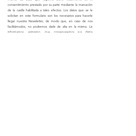
consentimiento prestado por su parte mediante la marcación
de la casilla habilitada a tales efectos. Los datos que se le
solicitan en este formulario son los necesarios para hacerle
llegar nuestra Newsletter, de modo que, en caso de nos
facilitárnoslos, no podremos darle de alta en la misma. Le
informamos, asimismo, que conservaremos sus datos
personales mientras no revoque el consentimiento prestado,
y que los mismos no serán objeto de transferencias
internacionales ni serán cedidos a terceros. Si tiene alguna
duda sobre cómo tratamos sus datos personales, o bien
desea ejercer cualquiera de sus derechos, puede ponerse en
contacto bien con nosotros o bien con nuestro responsable
de protección de datos, a través de la siguiente dirección de
correo electrónico:
privacy@cslbehring.com
. También tiene la
opción de hacerlo a través del portal de derechos de CSL:
https://privacyinfo.csl.com/
Con la colaboración de:
CSL Behring
CriticalBleed'22 -
Términos de uso
-
Politica de cookies
-
Política de
privacidad -
Diseño y producción:
Ampersand Consulting
Para contactar con el servicio de información médica o notificar
cualquier evento adverso diríjase al siguiente enlace: