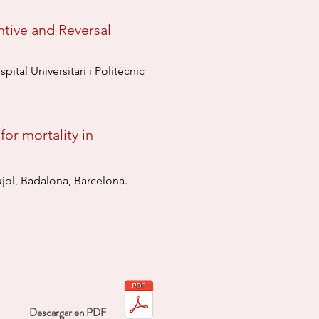
tive and Reversal
tal Universitari i Politècnic
or mortality in
Pujol, Badalona, Barcelona.
Descargar en PDF