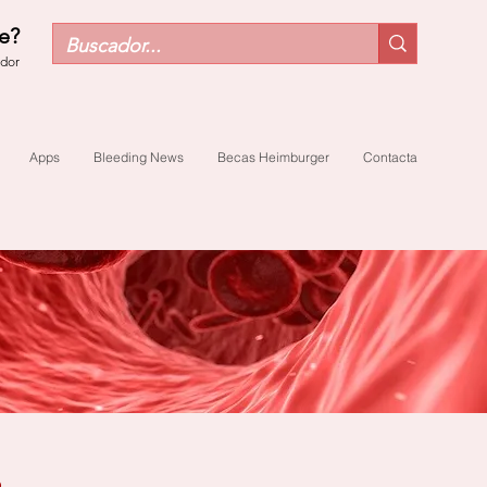
e?
ador
Apps
Bleeding News
Becas Heimburger
Contacta
6