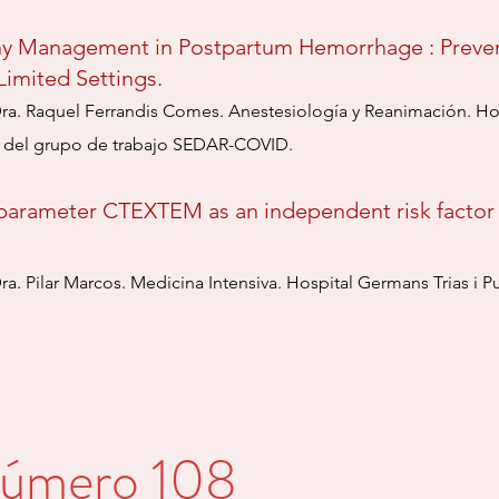
y Management in Postpartum Hemorrhage : Preven
Limited Settings.
ra. Raquel Ferrandis Comes. Anestesiología y Reanimación. Hospi
o del grupo de trabajo SEDAR-COVID.
arameter CTEXTEM as an independent risk factor f
ra. Pilar Marcos. Me
dicina Intensiva.
Hospital Germ
ans Trias i 
Número 108