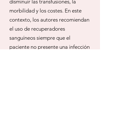
disminuir las transfusiones, la
morbilidad y los costes. En este
contexto, los autores recomiendan
el uso de recuperadores
sanguíneos siempre que el
paciente no presente una infección
activa. A pesar de todo ello,
llegado el momento, la decisión de
transfundir a un paciente en un
trasplante pulmonar debe
considerar otros factores más allá
de una cifra de hemoglobina
(considerando 7 g/dl como umbral
restrictivo y 10 g/dl como liberal),
que aporten una estimación del
transporte y consumo de oxígeno,