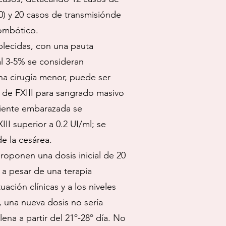
00) y 20 casos de transmisiónde
rombótico.
ablecidas, con una pauta
al 3-5% se consideran
na cirugía menor, puede ser
 de FXIII para sangrado masivo
aciente embarazada se
II superior a 0.2 UI/ml; se
de la cesárea.
proponen una dosis inicial de 20
 a pesar de una terapia
ación clínicas y a los niveles
, una nueva dosis no sería
plena a partir del 21º-28º día. No