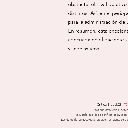
obstante, el nivel objetiv
distintos. Así, en el peri
para la administración de 
En resumen, esta excelente
adecuada en el paciente sa
viscoelásticos.
CriticalBleed'22 -
Té
Para contactar con el servi
Recuerde que debe notificar los eventos 
Los datos de farmacovigilancia que nos facilite se 