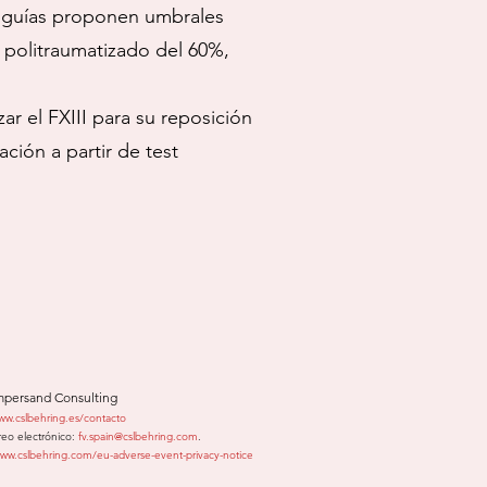
es guías proponen umbrales
l politraumatizado del 60%,
r el FXIII para su reposición
ción a partir de test
persand Consulting
www.cslbehring.es/contacto
reo electrónico:
fv.spain@cslbehring.com
.
ww.cslbehring.com/eu-adverse-event-privacy-notice