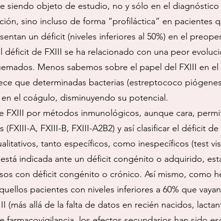
gue siendo objeto de estudio, no y sólo en el diagnóstico 
ión, sino incluso de forma “profiláctica” en pacientes 
sentan un déficit (niveles inferiores al 50%) en el preop
 el déficit de FXIII se ha relacionado con una peor evolu
emados. Menos sabemos sobre el papel del FXIII en el 
rece que determinadas bacterias (estreptococo piógenes,
en el coágulo, disminuyendo su potencial.
de FXIII por métodos inmunológicos, aunque cara, permi
(FXIII-A, FXIII-B, FXIII-A2B2) y así clasificar el déficit 
litativos, tanto específicos, como inespecíficos (test vis
 está indicada ante un déficit congénito o adquirido, esta
casos con déficit congénito o crónico. Así mismo, com
aquellos pacientes con niveles inferiores a 60% que vayan
I (más allá de la falta de datos en recién nacidos, lactan
de farmacovigilancia, los efectos secundarios han sido 