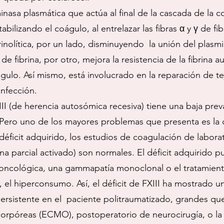
minasa plasmática que actúa al final de la cascada de la c
tabilizando el coágulo, al entrelazar las fibras α y γ de 
rinolítica, por un lado, disminuyendo la unión del plasmi
de fibrina, por otro, mejora la resistencia de la fibrin
ulo. Así mismo, está involucrado en la reparación de teji
infección.
III (de herencia autosómica recesiva) tiene una baja prev
 Pero uno de los mayores problemas que presenta es la d
 déficit adquirido, los estudios de coagulación de labor
na parcial activado) son normales. El déficit adquirido 
ncológica, una gammapatía monoclonal o el tratamiento
 el hiperconsumo. Así, el déficit de FXIII ha mostrado u
ersistente en el paciente politraumatizado, grandes q
corpóreas (ECMO), postoperatorio de neurocirugía, o la 