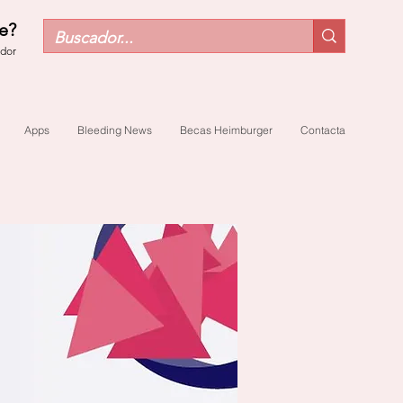
e?
ador
Apps
Bleeding News
Becas Heimburger
Contacta