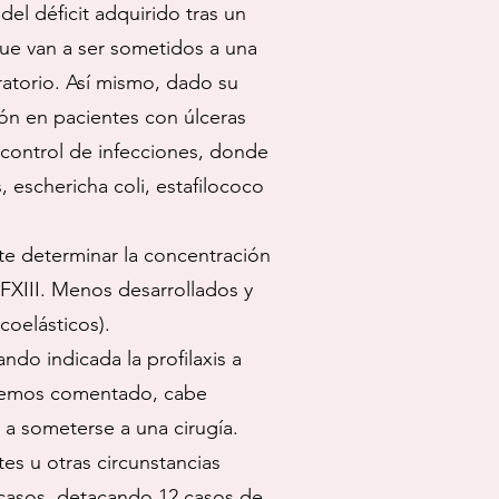
del déficit adquirido tras un
que van a ser sometidos a una
eratorio. Así mismo, dado su
ción en pacientes con úlceras
control de infecciones, donde
 eschericha coli, estafilococo
te determinar la concentración
de FXIII. Menos desarrollados y
coelásticos).
ndo indicada la profilaxis a
o hemos comentado, cabe
 a someterse a una cirugía.
tes u otras circunstancias
escasos, detacando 12 casos de