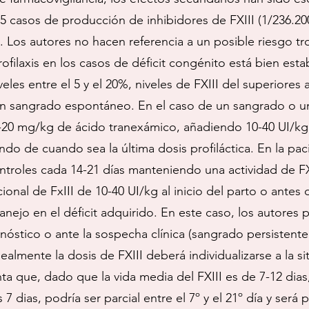
), 5 casos de producción de inhibidores de FXIII (1/236.2
. Los autores no hacen referencia a un posible riesgo t
ofilaxis en los casos de déficit congénito está bien est
les entre el 5 y el 20%, niveles de FXIII del superiores 
 un sangrado espontáneo. En el caso de un sangrado o u
5-20 mg/kg de ácido tranexámico, añadiendo 10-40 UI/kg
ndo de cuando sea la última dosis profiláctica. En la p
troles cada 14-21 días manteniendo una actividad de FXI
onal de FxIII de 10-40 UI/kg al inicio del parto o antes 
nejo en el déficit adquirido. En este caso, los autores 
gnóstico o ante la sospecha clínica (sangrado persistente
lmente la dosis de FXIII deberá individualizarse a la situ
ta que, dado que la vida media del FXIII es de 7-12 dias
7 dias, podría ser parcial entre el 7º y el 21º día y será 