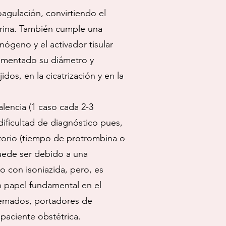
oagulación, convirtiendo el
fibrina. También cumple una
nógeno y el activador tisular
a aumentado su diámetro y
dos, en la cicatrización y en la
alencia (1 caso cada 2-3
ificultad de diagnóstico pues,
atorio (tiempo de protrombina o
puede ser debido a una
 con isoniazida, pero, es
n papel fundamental en el
uemados, portadores de
paciente obstétrica.