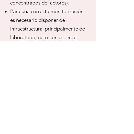
concentrados de factores).
Para una correcta monitorización
es necesario disponer de
infraestructura, principalmente de
laboratorio, pero con especial
atención a los test viscoelásticos.
Estandarización de protocolos a
nivel local y difusión, educación y
entrenamiento dirigida tanto a
todo el equipo asistencial.
En definitiva, Sibylle nos vuelve a
cautivar con la segunda edición de
la guía de sangrado perioperatorio
de la ESAIC. Prácticamente 80
páginas sin desperdicio, que bien
merecen una detenida lectura.