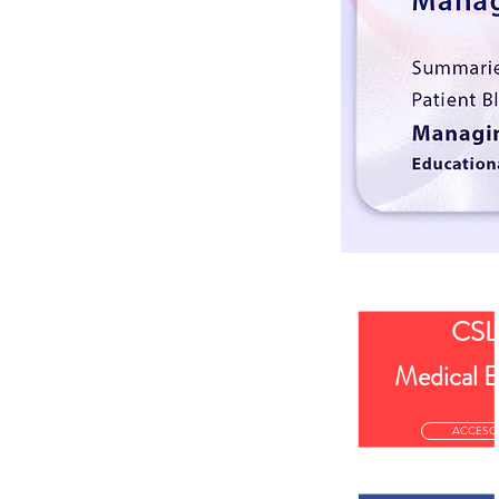
CSL
Medical E
ACCESO