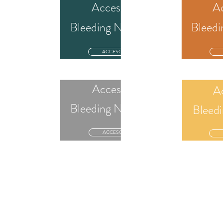
 a
Acceso a
Ac
ews'24
Bleeding News'23
Bleedi
ACCESO
Acceso a
o a
A
Bleeding News'20
ews'21
Bleed
ACCESO