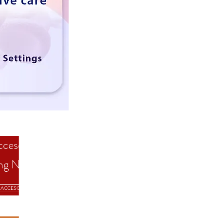
ceso a
ng News'25
ACCESO