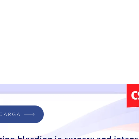
¿Quieres recibir
nuestra Newsletter?
Regístrate aquí
REGISTRO
CARGA