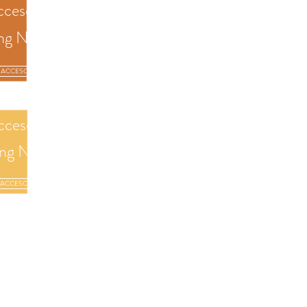
ceso a
ng News'22
ACCESO
cceso a
ing News'19
ACCESO