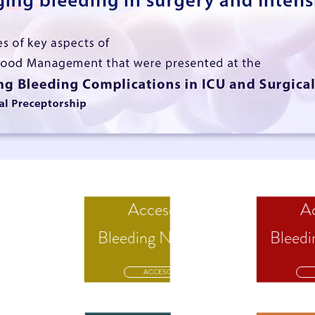
Acceso a
Ac
vents
Bleeding News'26
Bleedi
ACCESO