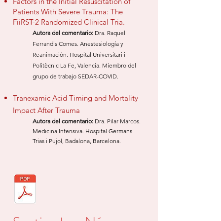
Factors in the Initial Resuscitation of
Patients With Severe Trauma: The
FiiRST-2 Randomized Clinical Tria.
Autora del comentario
:
Dra. Raquel
Ferrandis Comes. Anestesiología y
Reanimación. Hospital Universitari i
Politècnic La Fe, Valencia. Miembro del
grupo de trabajo SEDAR-COVID.
Tranexamic Acid Timing and Mortality
Impact After Trauma
Autora del comentario:
Dra. Pilar Marcos.
Me
dicina Intensiva.
Hospital Germ
ans
Trias i Pujol, Badalona, Barcelona.