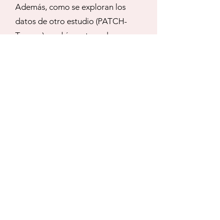
Además, como se exploran los
datos de otro estudio (PATCH-
Trauma), podría no tener la
potencia estadística adecuada, si
bien, si la calculamos es muy
cercana al 80% y, por lo tanto,
probablemente adecuada.
La otra pregunta que plantea este
análisis exploratorio es
por qué el
TXA podría no tener efecto o ser
perjudicial administrado después
de los 90 minutos.
Los autores
hablan sobre una explicación
biológica basada en estudios