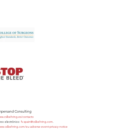
persand Consulting
www.cslbehring.es/contacto
reo electrónico:
fv.spain@cslbehring.com
.
ww.cslbehring.com/eu-adverse-event-privacy-notice