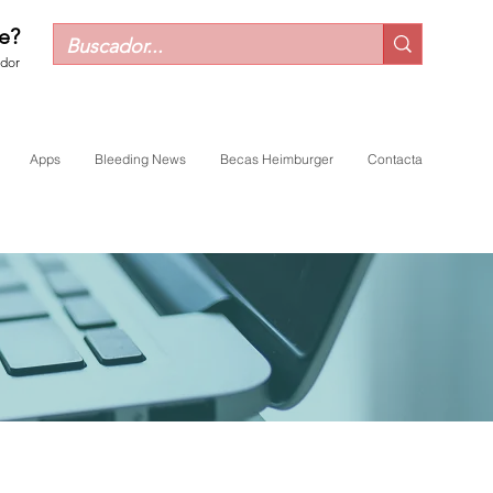
e?
ador
Apps
Bleeding News
Becas Heimburger
Contacta