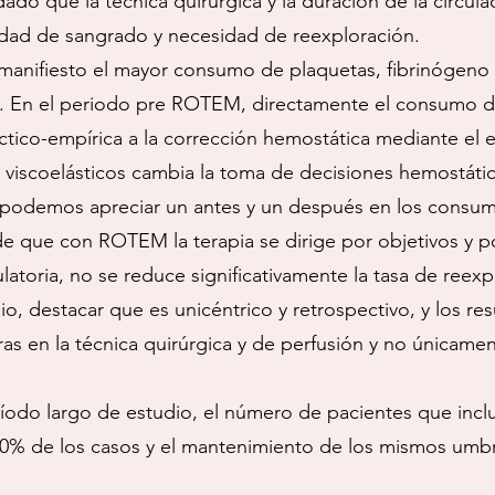
dado que la técnica quirúrgica y la duración de la circul
idad de sangrado y necesidad de reexploración.
s manifiesto el mayor consumo de plaquetas, fibrinógen
2. En el periodo pre ROTEM, directamente el consumo d
áctico-empírica a la corrección hemostática mediante el
 viscoelásticos cambia la toma de decisiones hemostátic
podemos apreciar un antes y un después en los consum
de que con ROTEM la terapia se dirige por objetivos y p
latoria, no se reduce significativamente la tasa de reexp
o, destacar que es unicéntrico y retrospectivo, y los r
ras en la técnica quirúrgica y de perfusión y no únicame
eríodo largo de estudio, el número de pacientes que incl
90% de los casos y el mantenimiento de los mismos umbra