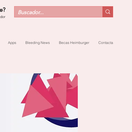
e?
ador
Apps
Bleeding News
Becas Heimburger
Contacta